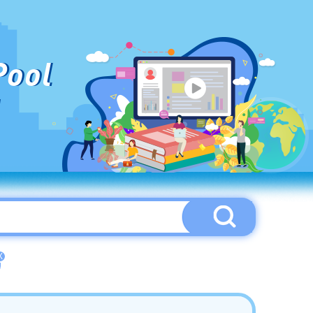
Pool
X