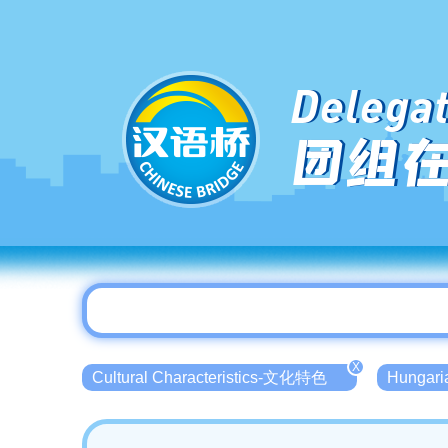
Delegat
团组
X
Cultural Characteristics-文化特色
Hunga