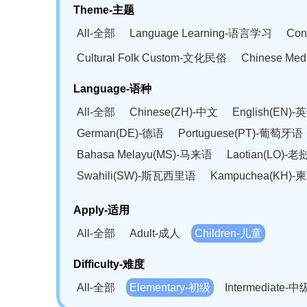
Theme-主题
All-全部
Language Learning-语言学习
Con
Cultural Folk Custom-文化民俗
Chinese Me
Language-语种
All-全部
Chinese(ZH)-中文
English(EN)-
German(DE)-德语
Portuguese(PT)-葡萄牙语
Bahasa Melayu(MS)-马来语
Laotian(LO)-
Swahili(SW)-斯瓦西里语
Kampuchea(KH)
Apply-适用
All-全部
Adult-成人
Children-儿童
Difficulty-难度
All-全部
Elementary-初级
Intermediate-中