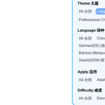
Theme-主题
All-全部
Lan
Prefessional
Language-语种
All-全部
Chi
German(DE)-
Bahasa Mela
Swahili(SW
Apply-适用
All-全部
Adu
Difficulty-难度
All-全部
Ele