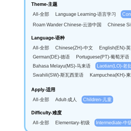
Theme-主题
All-全部
Language Learning-语言学习
Con
Roam Wander Chinese-云游中国
Chinese 
Language-语种
All-全部
Chinese(ZH)-中文
English(EN)-
German(DE)-德语
Portuguese(PT)-葡萄牙语
Bahasa Melayu(MS)-马来语
Laotian(LO)-
Swahili(SW)-斯瓦西里语
Kampuchea(KH)
Apply-适用
All-全部
Adult-成人
Children-儿童
Difficulty-难度
All-全部
Elementary-初级
Intermediate-中