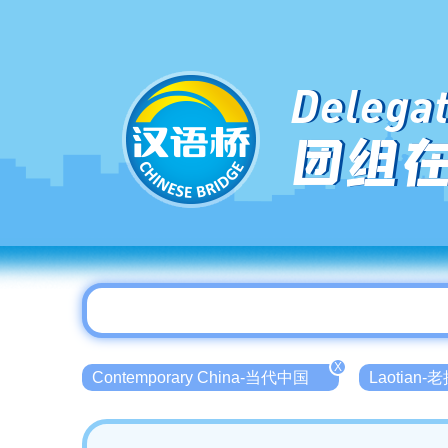
Delegat
团组
X
Contemporary China-当代中国
Laotian-