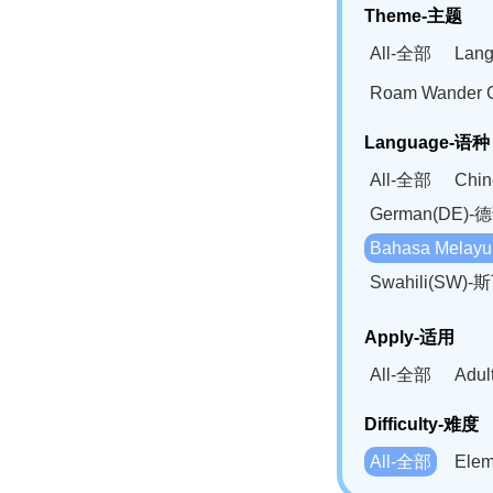
Theme-主题
All-全部
Lan
Roam Wander
Language-语种
All-全部
Chi
German(DE)-
Bahasa Mela
Swahili(SW
Apply-适用
All-全部
Adu
Difficulty-难度
All-全部
Ele