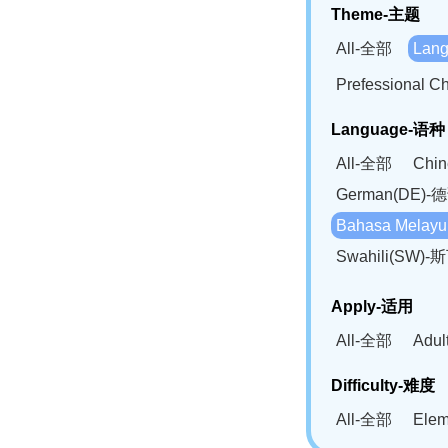
Theme-主题
All-全部
Lan
Prefessional
Language-语种
All-全部
Chi
German(DE)-
Bahasa Mela
Swahili(SW
Apply-适用
All-全部
Adu
Difficulty-难度
All-全部
Ele