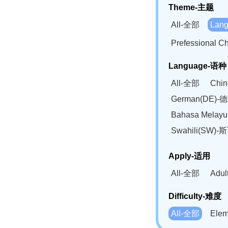
Theme-主题
All-全部
Lan
Prefessional
Language-语种
All-全部
Chi
German(DE)-
Bahasa Mela
Swahili(SW
Apply-适用
All-全部
Adu
Difficulty-难度
All-全部
Ele