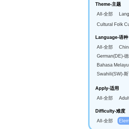
Theme-主题
All-全部
Lan
Cultural Fol
Language-语种
All-全部
Chi
German(DE)-
Bahasa Mela
Swahili(SW
Apply-适用
All-全部
Adu
Difficulty-难度
All-全部
Ele