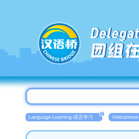
Delegat
团组
X
Language Learning-语言学习
Vietname