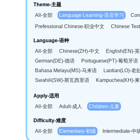
Theme-主题
All-全部
Language Learning-语言学习
Con
Prefessional Chinese-职业中文
Chinese T
Language-语种
All-全部
Chinese(ZH)-中文
English(EN)-
German(DE)-德语
Portuguese(PT)-葡萄牙语
Bahasa Melayu(MS)-马来语
Laotian(LO)-
Swahili(SW)-斯瓦西里语
Kampuchea(KH)
Apply-适用
All-全部
Adult-成人
Children-儿童
Difficulty-难度
All-全部
Elementary-初级
Intermediate-中