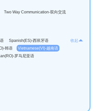
Two Way Communication-双向交流
法语
Spanish(ES)-西班牙语
收起
KO)-韩语
Vietnamese(VI)-越南语
ian(RO)-罗马尼亚语