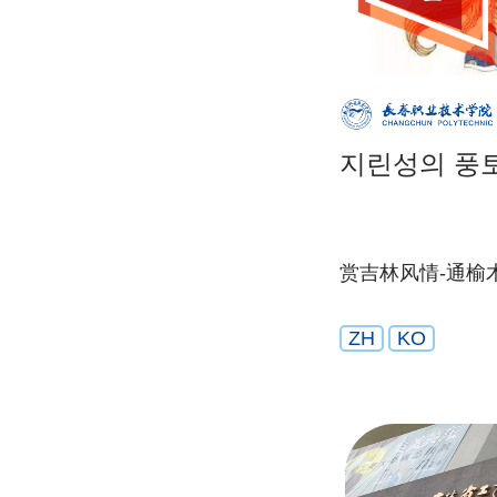
지린성의 풍
赏吉林风情-通榆
ZH
KO