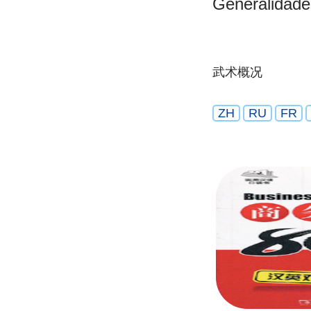
Generalidad
武术概况
ZH
RU
FR