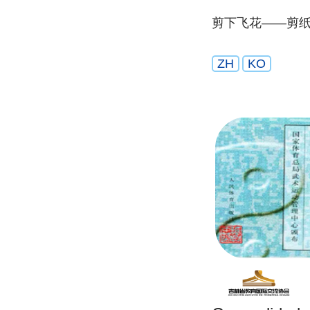
剪下飞花——剪
ZH
KO