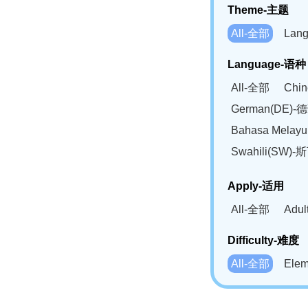
Theme-主题
All-全部
Lan
Language-语种
All-全部
Chi
German(DE)-
Bahasa Mela
Swahili(SW
Apply-适用
All-全部
Adu
Difficulty-难度
All-全部
Ele