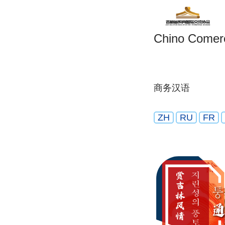
Chino Comerc
商务汉语
ZH
RU
FR