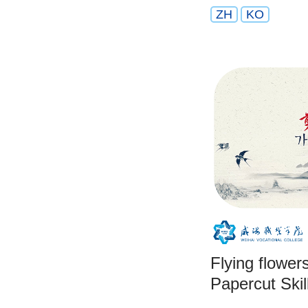
ZH
KO
Flying flower
Papercut Ski