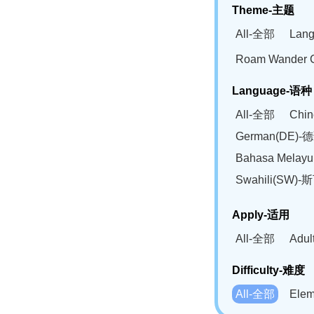
Theme-主题
All-全部
Lan
Roam Wander
Language-语种
All-全部
Chi
German(DE)-
Bahasa Mela
Swahili(SW
Apply-适用
All-全部
Adu
Difficulty-难度
All-全部
Ele