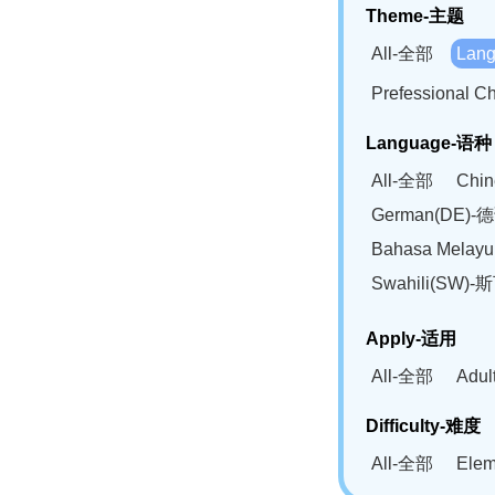
Theme-主题
All-全部
Lan
Prefessional
Language-语种
All-全部
Chi
German(DE)-
Bahasa Mela
Swahili(SW
Apply-适用
All-全部
Adu
Difficulty-难度
All-全部
Ele