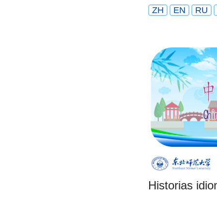
ZH
EN
RU
Historias idi