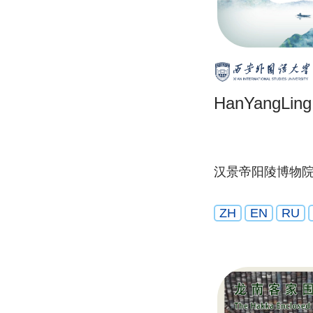
HanYangLin
汉景帝阳陵博物
ZH
EN
RU