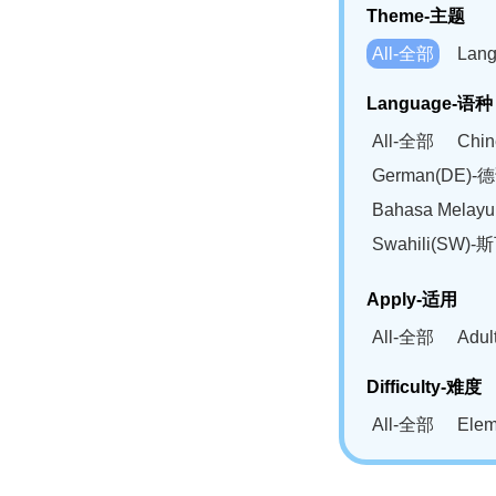
Theme-主题
All-全部
Lan
Language-语种
All-全部
Chi
German(DE)-
Bahasa Mela
Swahili(SW
Apply-适用
All-全部
Adu
Difficulty-难度
All-全部
Ele