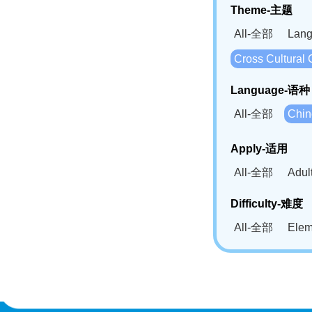
Theme-主题
All-全部
Lan
Cross Cultur
Language-语种
All-全部
Chi
German(DE)-
Apply-适用
Bahasa Mela
All-全部
Adu
Swahili(SW
Difficulty-难度
All-全部
Ele