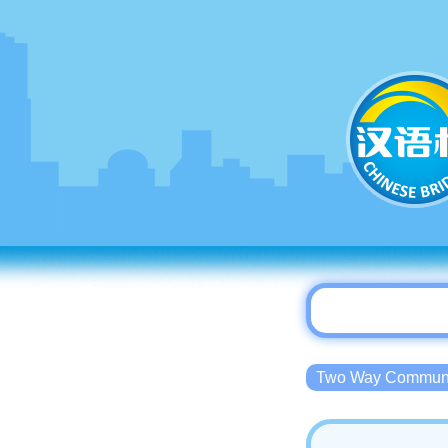
Two Way Commu