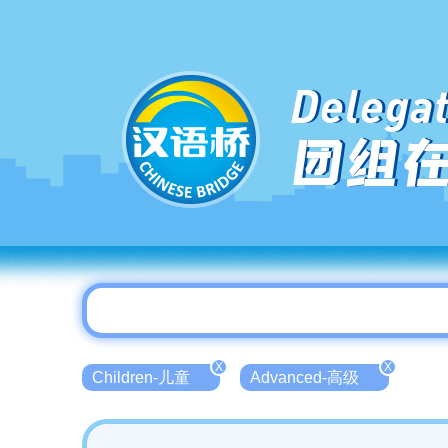
Delegat
团组
X
X
Children-儿童
Advanced-高级