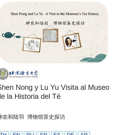
Shen Nong y Lu Yu Visita al Museo
de la Historia del Té
神农和陆羽 博物馆茶史探访
ZH
EN
RU
FR
ES
DE
AR