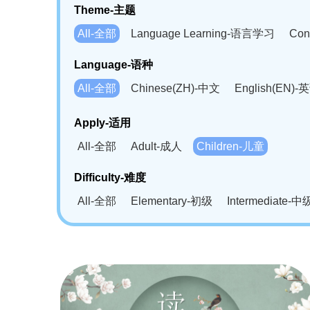
Theme-主题
All-全部
Language Learning-语言学习
Con
Language-语种
All-全部
Chinese(ZH)-中文
English(EN)-
German(DE)-德语
Portuguese(PT)-葡萄牙语
Apply-适用
Bahasa Melayu(MS)-马来语
Laotian(LO)-
All-全部
Adult-成人
Children-儿童
Swahili(SW)-斯瓦西里语
Kampuchea(KH)
Difficulty-难度
All-全部
Elementary-初级
Intermediate-中