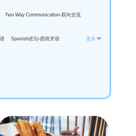
Two Way Communication-双向交流
法语
Spanish(ES)-西班牙语
更多
KO)-韩语
Vietnamese(VI)-越南语
ian(RO)-罗马尼亚语