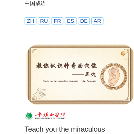
中国成语
ZH
RU
FR
ES
DE
AR
Teach you the miraculous