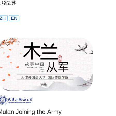
万物复苏
ZH
EN
Mulan Joining the Army