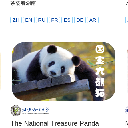
茶韵看湖南
ZH
EN
RU
FR
ES
DE
AR
The National Treasure Panda