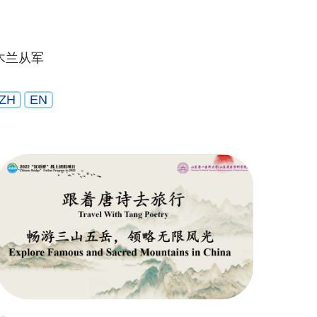
木兰从军
ZH
EN