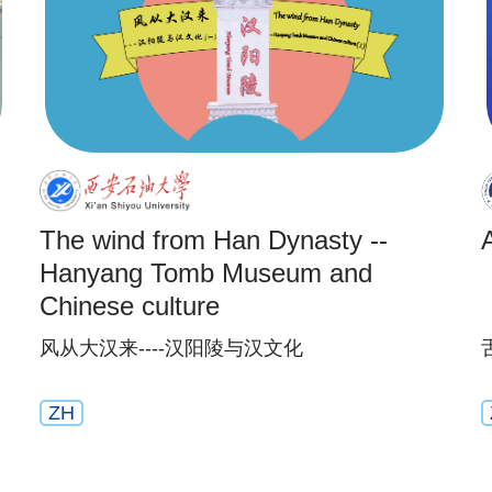
The wind from Han Dynasty --
Hanyang Tomb Museum and
Chinese culture
风从大汉来----汉阳陵与汉文化
ZH