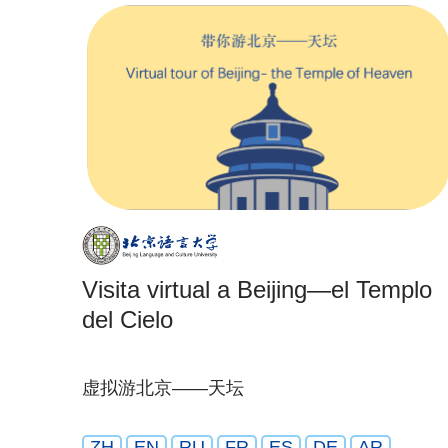
Visita virtual a Beijing—el Templo
del Cielo
虚拟游北京——天坛
ZH
EN
RU
FR
ES
DE
AR