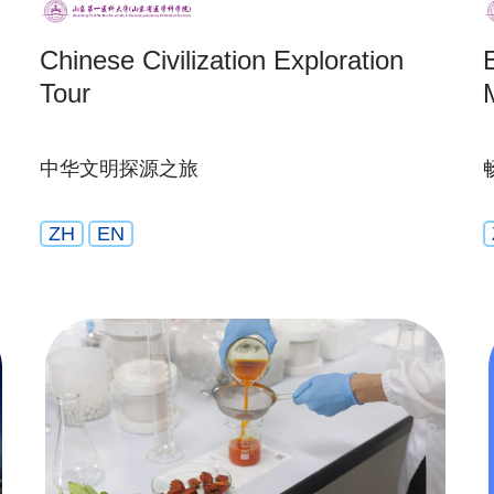
Chinese Civilization Exploration
Tour
中华文明探源之旅
ZH
EN