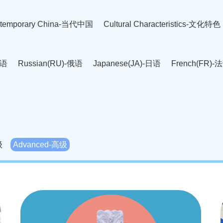
temporary China-当代中国
Cultural Characteristics-文化特色
英语
Russian(RU)-俄语
Japanese(JA)-日语
French(FR)-
Thai language(TH)-泰语
Arabic(AR)-阿拉伯语
Korean(
老挝语
Czech(CS)-捷克语
Hungarian(HU)-匈牙利语
Roman
-柬埔寨语
Mongolian(MN)-蒙古语
级
Advanced-高级