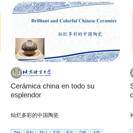
Cerámica china en todo su
esplendor
灿烂多彩的中国陶瓷
ZH
EN
RU
FR
ES
DE
AR