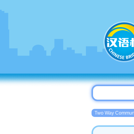
Two Way Commu