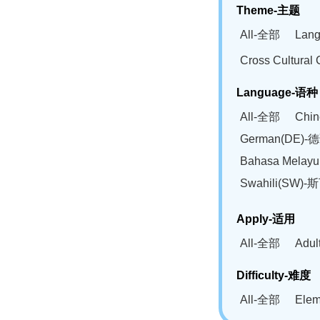
Theme-主题
All-全部
Lan
Cross Cultur
Language-语种
All-全部
Chi
German(DE)-
Bahasa Mela
Swahili(SW
Apply-适用
All-全部
Adu
Difficulty-难度
All-全部
Ele