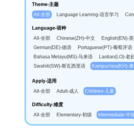
Theme-主题
All-全部
Language Learning-语言学习
Con
Language-语种
All-全部
Chinese(ZH)-中文
English(EN)-
German(DE)-德语
Portuguese(PT)-葡萄牙语
Bahasa Melayu(MS)-马来语
Laotian(LO)-
Swahili(SW)-斯瓦西里语
Kampuchea(KH)
Apply-适用
All-全部
Adult-成人
Children-儿童
Difficulty-难度
All-全部
Elementary-初级
Intermediate-中