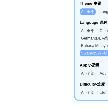
Theme-主题
All-全部
Lan
Language-语种
All-全部
Chi
German(DE)-
Bahasa Mela
Swahili(SW
Apply-适用
All-全部
Adu
Difficulty-难度
All-全部
Ele