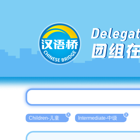
Delegat
团组
X
X
Children-儿童
Intermediate-中级