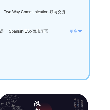
Two Way Communication-双向交流
法语
Spanish(ES)-西班牙语
更多
KO)-韩语
Vietnamese(VI)-越南语
ian(RO)-罗马尼亚语