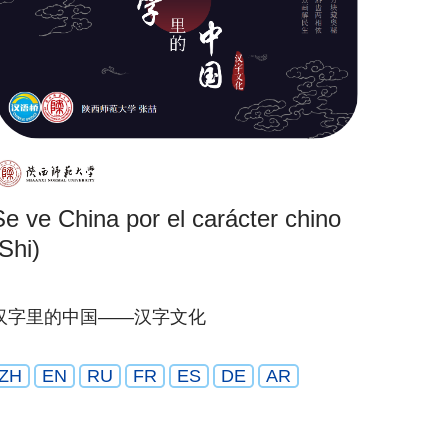
Se ve China por el carácter chino
Shi)
汉字里的中国——汉字文化
ZH
EN
RU
FR
ES
DE
AR