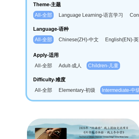
Theme-主题
All-全部
Language Learning-语言学习
Con
Language-语种
All-全部
Chinese(ZH)-中文
English(EN)-
German(DE)-德语
Portuguese(PT)-葡萄牙语
Apply-适用
Bahasa Melayu(MS)-马来语
Laotian(LO)-
All-全部
Adult-成人
Children-儿童
Swahili(SW)-斯瓦西里语
Kampuchea(KH)
Difficulty-难度
All-全部
Elementary-初级
Intermediate-中