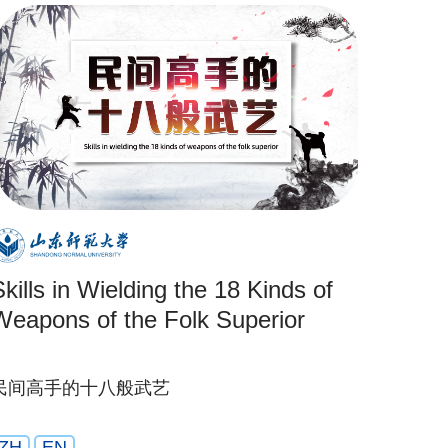
Skills in Wielding the 18 Kinds of
Weapons of the Folk Superior
民间高手的十八般武艺
ZH
EN