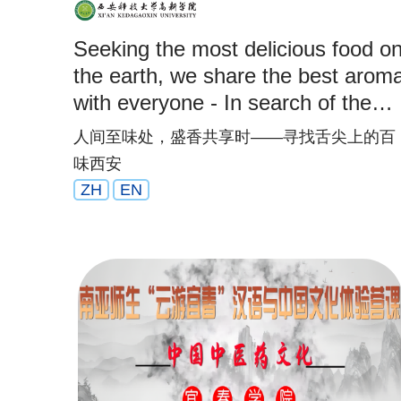
Seeking the most delicious food o
the earth, we share the best arom
with everyone - In search of the
best flavor in Xi’an
人间至味处，盛香共享时——寻找舌尖上的百
味西安
ZH
EN