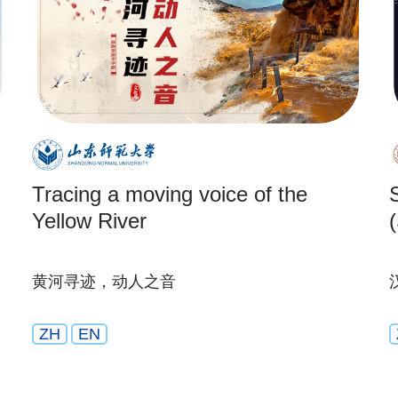
Tracing a moving voice of the
Yellow River
(
黄河寻迹，动人之音
ZH
EN