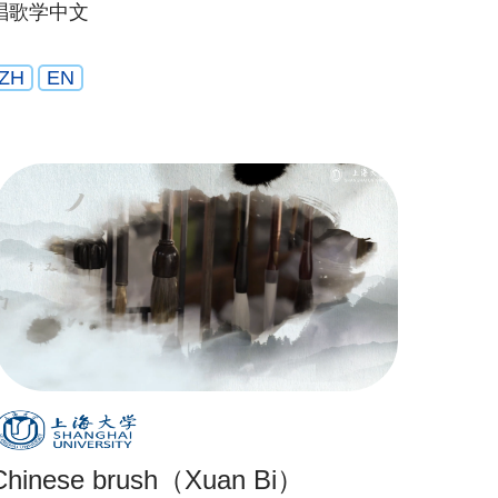
唱歌学中文
ZH
EN
Chinese brush（Xuan Bi）