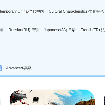
temporary China-当代中国
Cultural Characteristics-文化特色
英语
Russian(RU)-俄语
Japanese(JA)-日语
French(FR)-
Thai language(TH)-泰语
Arabic(AR)-阿拉伯语
Korean(
老挝语
Czech(CS)-捷克语
Hungarian(HU)-匈牙利语
Roman
-柬埔寨语
Mongolian(MN)-蒙古语
级
Advanced-高级