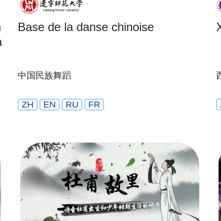
n
Base de la danse chinoise
a
中国民族舞蹈
ZH
EN
RU
FR