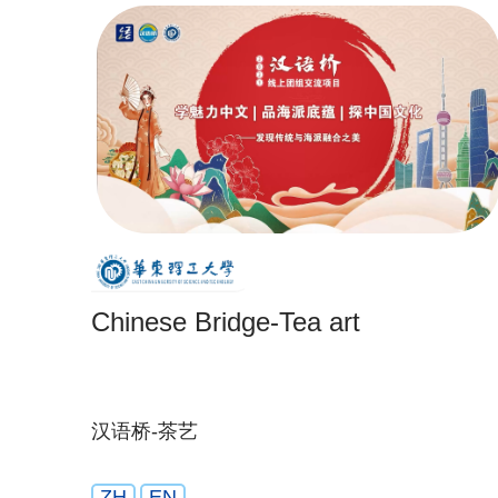
Chinese Bridge-Tea art
汉语桥-茶艺
ZH
EN