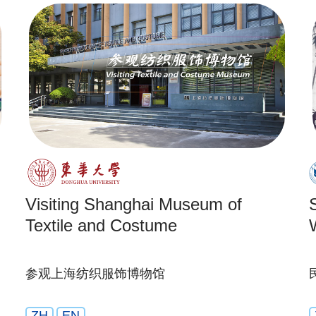
Visiting Shanghai Museum of
Textile and Costume
参观上海纺织服饰博物馆
ZH
EN