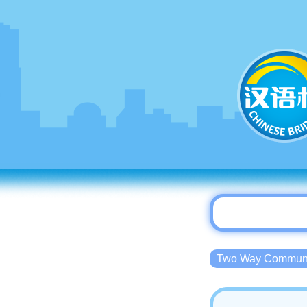
Two Way Commu