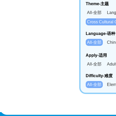
Theme-主题
All-全部
Lan
Cross Cultur
Language-语种
All-全部
Chi
German(DE)-
Apply-适用
Bahasa Mela
All-全部
Adu
Swahili(SW
Difficulty-难度
All-全部
Ele