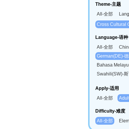
Theme-主题
All-全部
Lan
Cross Cultur
Language-语种
All-全部
Chi
German(DE)-
Bahasa Mela
Swahili(SW
Apply-适用
All-全部
Adu
Difficulty-难度
All-全部
Ele