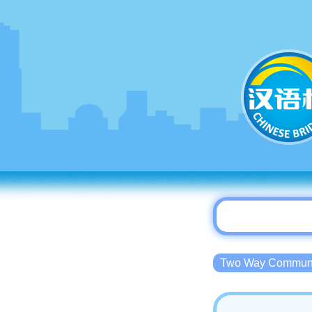
Two Way Commu