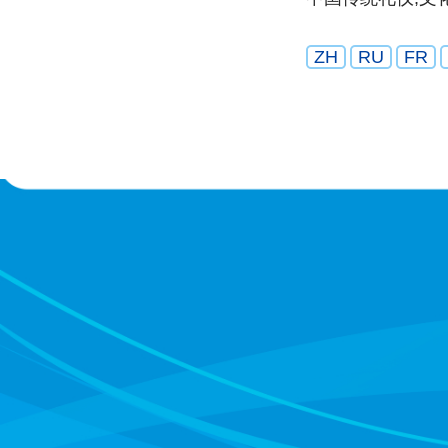
ZH
RU
FR