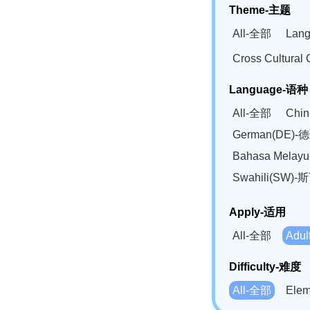
Theme-主题
All-全部
Lan
Cross Cultur
Language-语种
All-全部
Chi
German(DE)-
Bahasa Mela
Swahili(SW
Apply-适用
All-全部
Adu
Difficulty-难度
All-全部
Ele