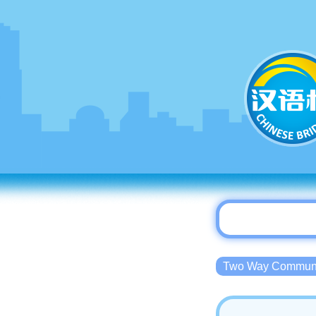
Two Way Commu