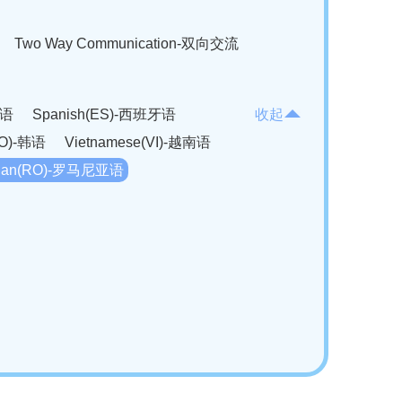
Two Way Communication-双向交流
法语
Spanish(ES)-西班牙语
收起
KO)-韩语
Vietnamese(VI)-越南语
ian(RO)-罗马尼亚语