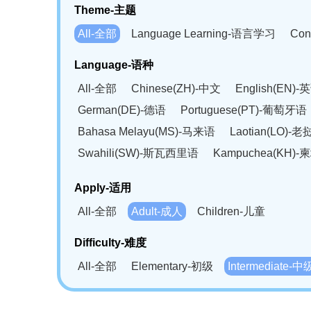
Theme-主题
All-全部
Language Learning-语言学习
Con
Language-语种
All-全部
Chinese(ZH)-中文
English(EN)-
German(DE)-德语
Portuguese(PT)-葡萄牙语
Bahasa Melayu(MS)-马来语
Laotian(LO)-
Swahili(SW)-斯瓦西里语
Kampuchea(KH)
Apply-适用
All-全部
Adult-成人
Children-儿童
Difficulty-难度
All-全部
Elementary-初级
Intermediate-中