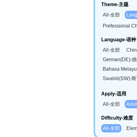
Theme-主题
All-全部
Lan
Prefessional
Language-语种
All-全部
Chi
German(DE)-
Bahasa Mela
Swahili(SW
Apply-适用
All-全部
Adu
Difficulty-难度
All-全部
Ele