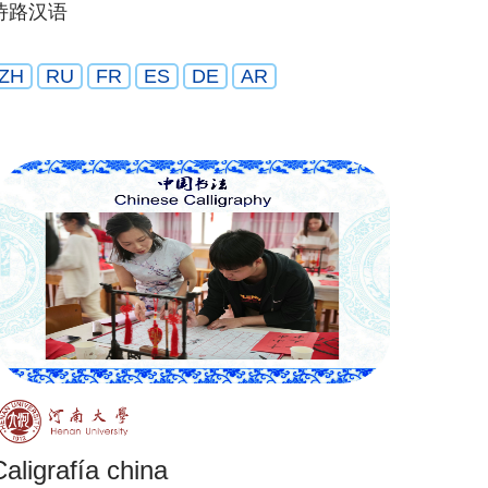
诗路汉语
ZH
RU
FR
ES
DE
AR
Caligrafía china