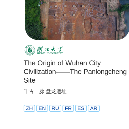
The Origin of Wuhan City
Civilization——The Panlongcheng
Site
千古一脉 盘龙遗址
ZH
EN
RU
FR
ES
AR