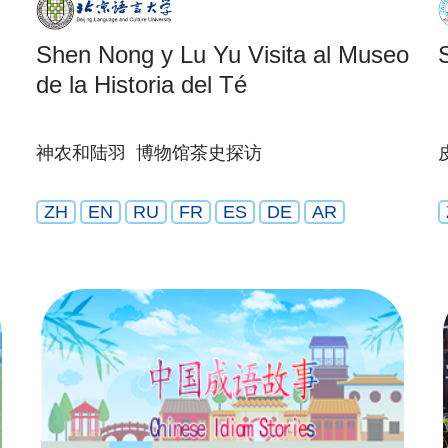
Shen Nong y Lu Yu Visita al Museo
de la Historia del Té
神农和陆羽 博物馆茶史探访
ZH
EN
RU
FR
ES
DE
AR