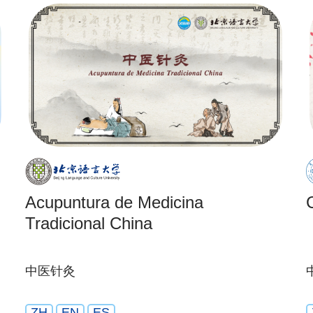
Acupuntura de Medicina
Tradicional China
中医针灸
ZH
EN
ES