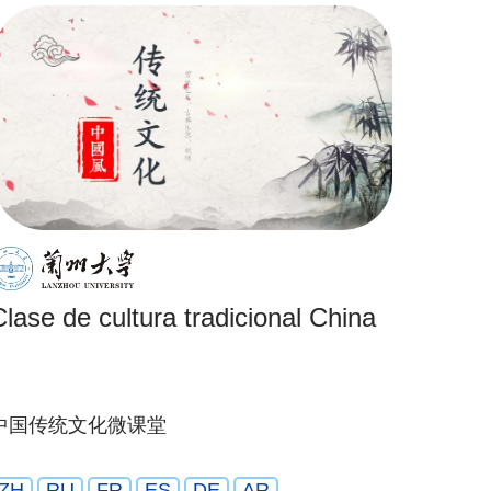
Clase de cultura tradicional China
中国传统文化微课堂
ZH
RU
FR
ES
DE
AR