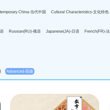
temporary China-当代中国
Cultural Characteristics-文化特色
英语
Russian(RU)-俄语
Japanese(JA)-日语
French(FR)-
Thai language(TH)-泰语
Arabic(AR)-阿拉伯语
Korean(
老挝语
Czech(CS)-捷克语
Hungarian(HU)-匈牙利语
Roman
-柬埔寨语
Mongolian(MN)-蒙古语
级
Advanced-高级