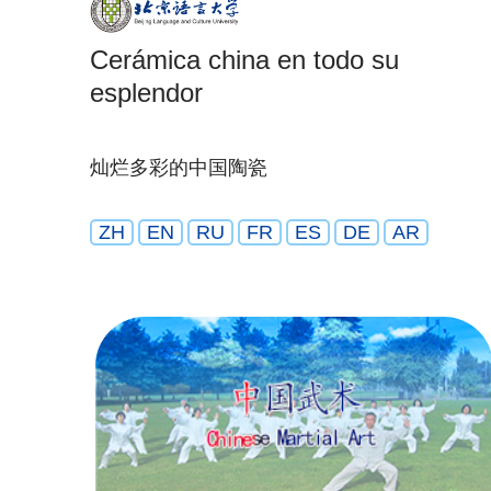
Cerámica china en todo su
esplendor
灿烂多彩的中国陶瓷
ZH
EN
RU
FR
ES
DE
AR