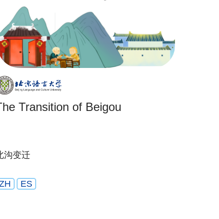
The Transition of Beigou
北沟变迁
ZH
ES