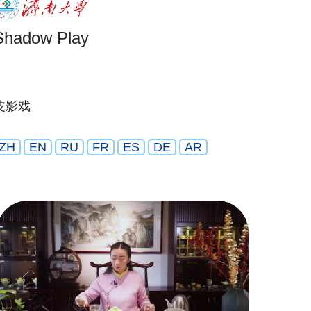
Shadow Play
皮影戏
ZH
EN
RU
FR
ES
DE
AR