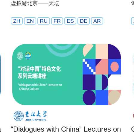
虚拟游北京——天坛
ZH
EN
RU
FR
ES
DE
AR
a
“Dialogues with China” Lectures on