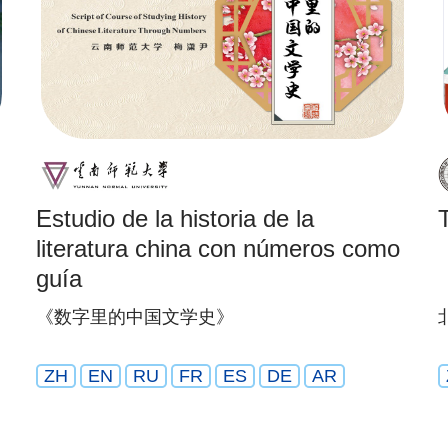
Estudio de la historia de la
literatura china con números como
guía
《数字里的中国文学史》
ZH
EN
RU
FR
ES
DE
AR