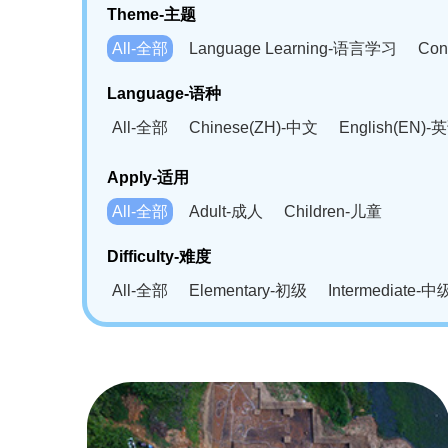
Theme-主题
All-全部
Language Learning-语言学习
Con
Language-语种
All-全部
Chinese(ZH)-中文
English(EN)-
German(DE)-德语
Portuguese(PT)-葡萄牙语
Apply-适用
Bahasa Melayu(MS)-马来语
Laotian(LO)-
All-全部
Adult-成人
Children-儿童
Swahili(SW)-斯瓦西里语
Kampuchea(KH)
Difficulty-难度
All-全部
Elementary-初级
Intermediate-中