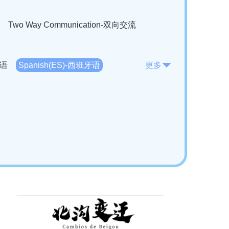
Two Way Communication-双向交流
法语
Spanish(ES)-西班牙语
更多
KO)-韩语
Vietnamese(VI)-越南语
ian(RO)-罗马尼亚语