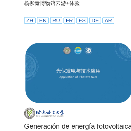
杨柳青博物馆云游+体验
ZH
EN
RU
FR
ES
DE
AR
Generación de energía fotovoltaic