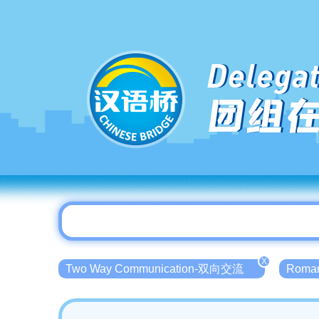
Delegat
团组
X
Two Way Communication-双向交流
Roma