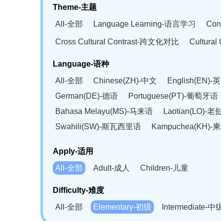
Theme-主题
All-全部
Language Learning-语言学习
Con
Cross Cultural Contrast-跨文化对比
Cultura
Language-语种
All-全部
Chinese(ZH)-中文
English(EN)-
German(DE)-德语
Portuguese(PT)-葡萄牙语
Bahasa Melayu(MS)-马来语
Laotian(LO)-
Swahili(SW)-斯瓦西里语
Kampuchea(KH)
Apply-适用
All-全部
Adult-成人
Children-儿童
Difficulty-难度
All-全部
Elementary-初级
Intermediate-中