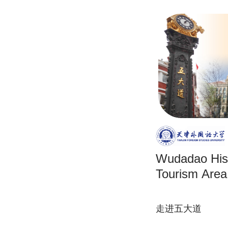
Wudadao Hist
Tourism Area
走进五大道