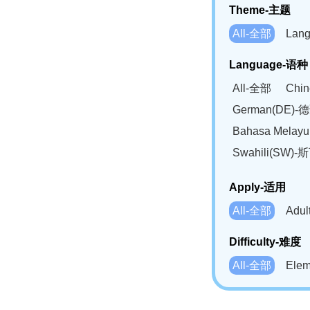
Theme-主题
All-全部
Lan
Language-语种
All-全部
Chi
German(DE)-
Bahasa Mela
Swahili(SW
Apply-适用
All-全部
Adu
Difficulty-难度
All-全部
Ele