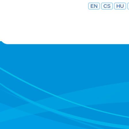
EN
CS
HU