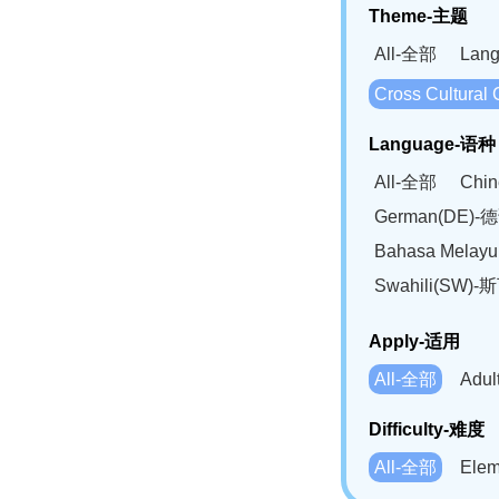
Theme-主题
All-全部
Lan
Cross Cultur
Language-语种
All-全部
Chi
German(DE)-
Bahasa Mela
Swahili(SW
Apply-适用
All-全部
Adu
Difficulty-难度
All-全部
Ele