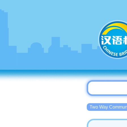
Two Way Commu