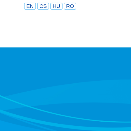
EN
CS
HU
RO