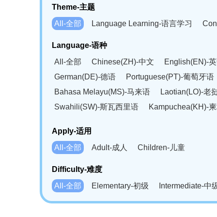
Theme-主题
All-全部
Language Learning-语言学习
Con
Language-语种
All-全部
Chinese(ZH)-中文
English(EN)-
German(DE)-德语
Portuguese(PT)-葡萄牙语
Bahasa Melayu(MS)-马来语
Laotian(LO)-
Swahili(SW)-斯瓦西里语
Kampuchea(KH)
Apply-适用
All-全部
Adult-成人
Children-儿童
Difficulty-难度
All-全部
Elementary-初级
Intermediate-中