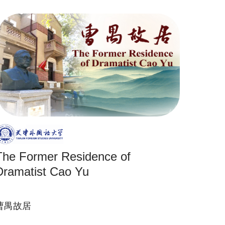
The Former Residence of
Dramatist Cao Yu
曹禺故居