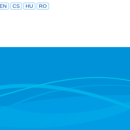
EN
CS
HU
RO