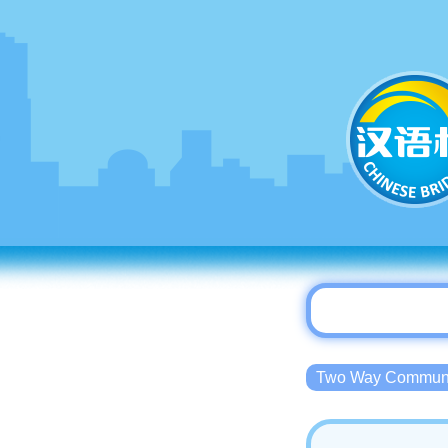
Two Way Commu