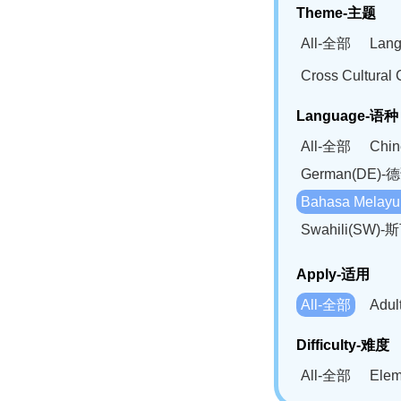
Theme-主题
All-全部
Lan
Cross Cultur
Language-语种
All-全部
Chi
German(DE)-
Bahasa Mela
Swahili(SW
Apply-适用
All-全部
Adu
Difficulty-难度
All-全部
Ele