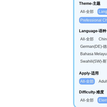
Theme-主题
All-全部
Lan
Prefessional
Language-语种
All-全部
Chi
German(DE)-
Bahasa Mela
Swahili(SW
Apply-适用
All-全部
Adu
Difficulty-难度
All-全部
Ele