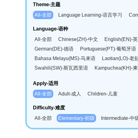
Theme-主题
All-全部
Language Learning-语言学习
Con
Language-语种
All-全部
Chinese(ZH)-中文
English(EN)-
German(DE)-德语
Portuguese(PT)-葡萄牙语
Bahasa Melayu(MS)-马来语
Laotian(LO)-
Swahili(SW)-斯瓦西里语
Kampuchea(KH)
Apply-适用
All-全部
Adult-成人
Children-儿童
Difficulty-难度
All-全部
Elementary-初级
Intermediate-中