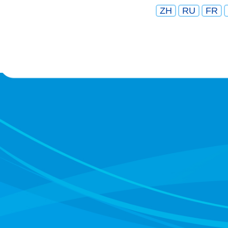
ZH
RU
FR