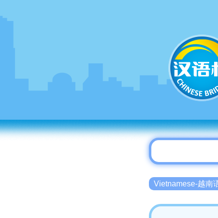
Vietnamese-越南