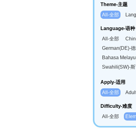
Theme-主题
All-全部
Lan
Language-语种
All-全部
Chi
German(DE)-
Bahasa Mela
Swahili(SW
Apply-适用
All-全部
Adu
Difficulty-难度
All-全部
Ele