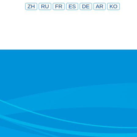
ZH
RU
FR
ES
DE
AR
KO