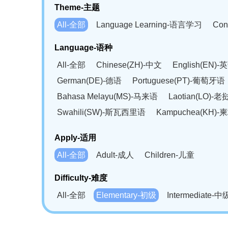
Theme-主题
All-全部
Language Learning-语言学习
Con
Language-语种
All-全部
Chinese(ZH)-中文
English(EN)-
German(DE)-德语
Portuguese(PT)-葡萄牙语
Bahasa Melayu(MS)-马来语
Laotian(LO)-
Swahili(SW)-斯瓦西里语
Kampuchea(KH)
Apply-适用
All-全部
Adult-成人
Children-儿童
Difficulty-难度
All-全部
Elementary-初级
Intermediate-中