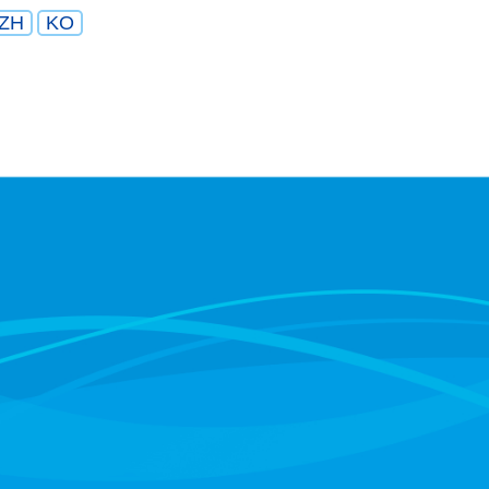
ZH
KO