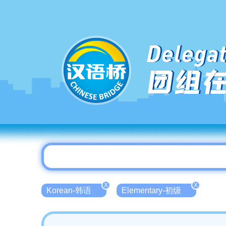
Delegat
团组
X
X
Korean-韩语
Elementary-初级