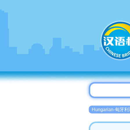
Hungarian-匈牙