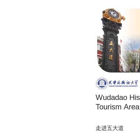
Wudadao Hist
Tourism Area
走进五大道