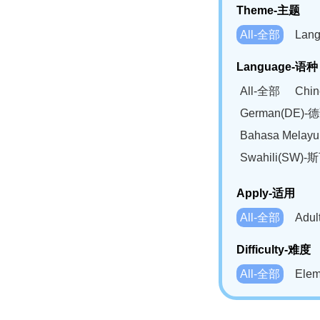
Theme-主题
All-全部
Lan
Language-语种
All-全部
Chi
German(DE)-
Bahasa Mela
Swahili(SW
Apply-适用
All-全部
Adu
Difficulty-难度
All-全部
Ele