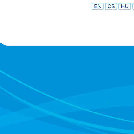
EN
CS
HU