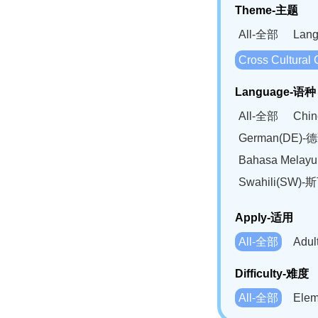
Theme-主题
All-全部
Lan
Cross Cultur
Language-语种
All-全部
Chi
German(DE)-
Bahasa Mela
Swahili(SW
Apply-适用
All-全部
Adu
Difficulty-难度
All-全部
Ele