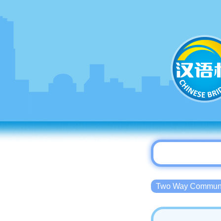
Two Way Commu