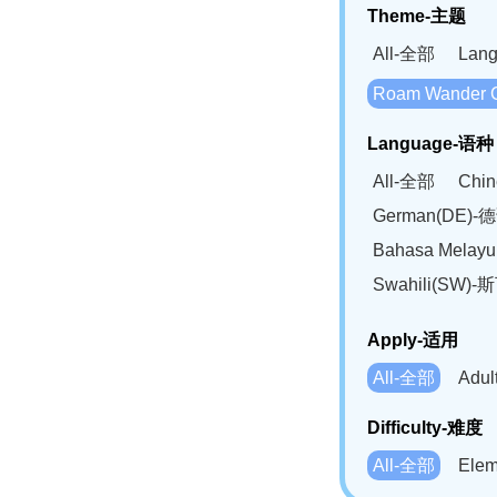
Theme-主题
All-全部
Lan
Roam Wander
Language-语种
All-全部
Chi
German(DE)-
Bahasa Mela
Swahili(SW
Apply-适用
All-全部
Adu
Difficulty-难度
All-全部
Ele