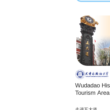
Wudadao Hist
Tourism Area
走进五大道