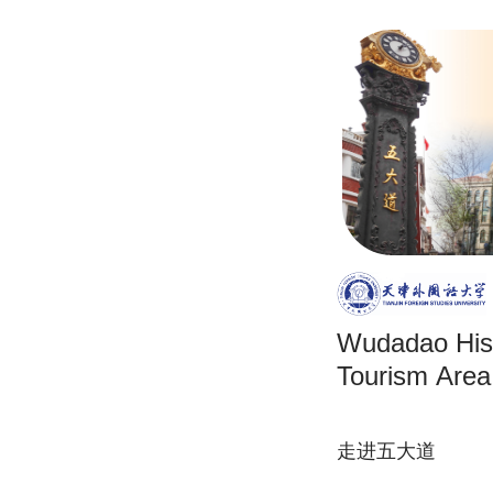
Wudadao Hist
Tourism Area
走进五大道