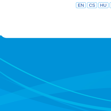
EN
CS
HU