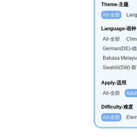
Theme-主题
All-全部
Lan
Language-语种
All-全部
Chi
German(DE)-
Bahasa Mela
Swahili(SW
Apply-适用
All-全部
Adu
Difficulty-难度
All-全部
Ele