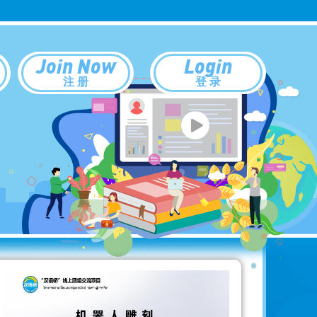
Join Now
Login
注 册
登 录