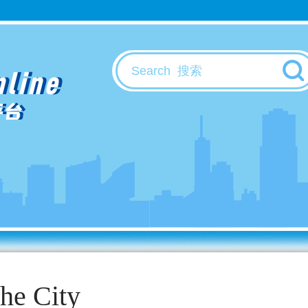
nline
平台
The City