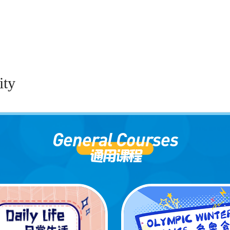
ity
General Courses
通用课程