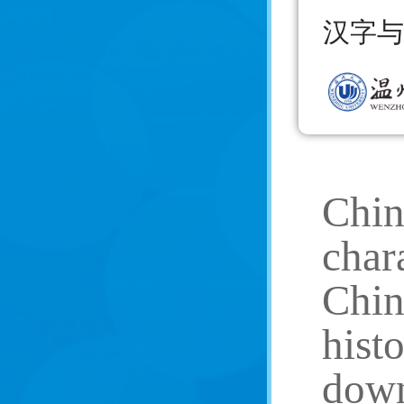
汉字与
Chin
char
Chine
hist
down