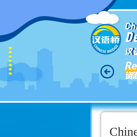
Ch
D
汉
Re
资
Chine