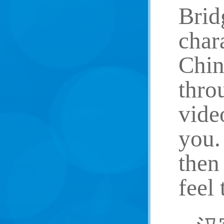
Brid
char
Chin
thro
vide
you. 
then
feel