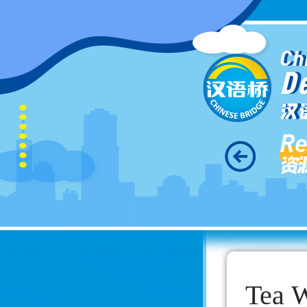
Ch
D
汉
Re
资
Tea W