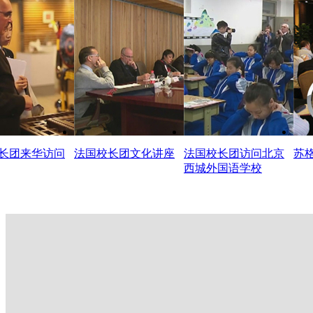
长团来华访问
法国校长团文化讲座
法国校长团访问北京
苏
西城外国语学校