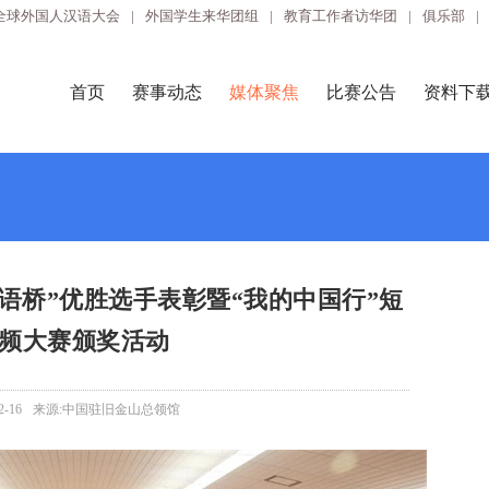
全球外国人汉语大会
|
外国学生来华团组
|
教育工作者访华团
|
俱乐部
|
首页
赛事动态
媒体聚焦
比赛公告
资料下
语桥”优胜选手表彰暨“我的中国行”短
频大赛颁奖活动
2-16
来源:中国驻旧金山总领馆