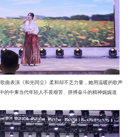
同学的歌曲表演《和光同尘》柔和却不乏力量，她用温暖的歌声
中的中柬当代年轻人不畏艰苦、拼搏奋斗的精神娓娓道