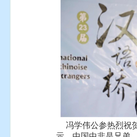
冯学伟公参热烈祝
示，中国中非是兄弟